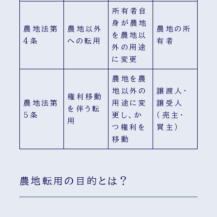
所有者自
身が農地
農地法第
農地以外
農地の所
を農地以
4条
への転用
有者
外の用途
に変更
農地を農
地以外の
譲渡人・
権利移動
農地法第
用途に変
譲受人
を伴う転
5条
更し、か
（売主・
用
つ権利を
買主）
移動
農地転用の目的とは？