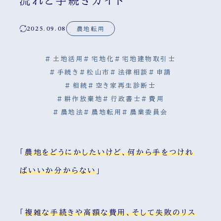
流れと手続きガイド
2025.09.08
農地転用
#
土地活用
#
宅地化
#
宅地建物取引士
#
手続き
#
松山市
#
法律相談
#
申請
#
相続
#
空き家再生診断士
#
耕作放棄地
#
行政書士
#
費用
#
農地法
#
農地転用
#
農業委員会
「
農地をどうにかしたいけど、何から手をつけれ
ばいいか分からない
」
「
複雑な手続きや高額な費用、そして失敗のリス