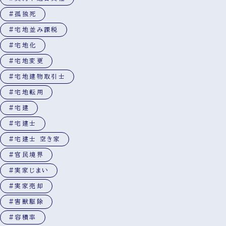
#孤独死
#宅地並み課税
#宅地化
#宅地変更
#宅地建物取引士
#宅地転用
#宅建
#宅建士
#宅建士 空き家
#官民境界
#実家じまい
#実家売却
#害獣駆除
#容積率