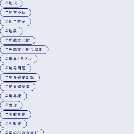
#地代
#地方移住
#地目変更
#地震
#埋蔵文化財
#埋蔵文化財包蔵地
#境界トラブル
#境界問題
#境界確定訴訟
#境界確認書
#境界線
#売却
#失敗事例
#失敗談
#契約不適合責任