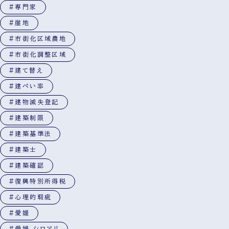
#専門家
#崖地
#市街化区域農地
#市街化調整区域
#建て替え
#建ぺい率
#建物滅失登記
#建築制限
#建築基準法
#建築士
#建築確認
#復興特別所得税
#心理的瑕疵
#愛媛
#愛媛 シロアリ