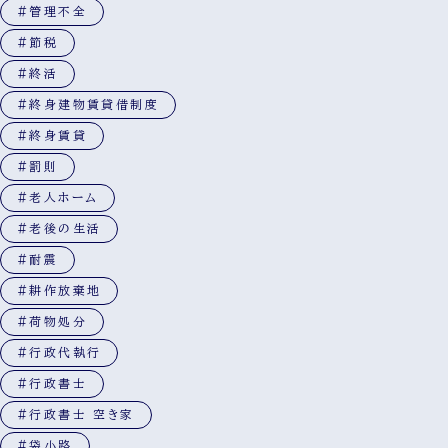
#管理不全
#節税
#終活
#終身建物賃貸借制度
#終身賃貸
#罰則
#老人ホーム
#老後の生活
#耐震
#耕作放棄地
#荷物処分
#行政代執行
#行政書士
#行政書士 空き家
#袋小路