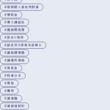
#被相続人居住用財産
#補助金
#要介護認定
#親族間売買
#訳あり物件
#認定空き家再生診断士
#課税標準額
#譲渡所得税
#負担金
#財産分与
#買取
#費用
#賃借権
#賃貸借契約