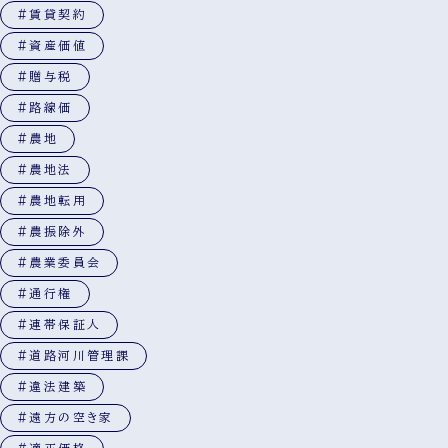
#賃貸契約
#資産価値
#贈与税
#路線価
#農地
#農地法
#農地転用
#農振除外
#農業委員会
#通行権
#連帯保証人
#道路河川管理課
#違法建築
#遠方の空き家