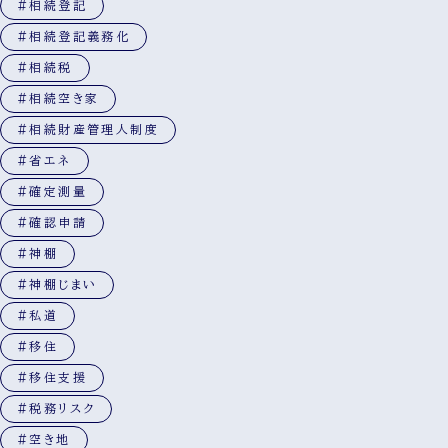
#相続登記
#相続登記義務化
#相続税
#相続空き家
#相続財産管理人制度
#省エネ
#確定測量
#確認申請
#神棚
#神棚じまい
#私道
#移住
#移住支援
#税務リスク
#空き地