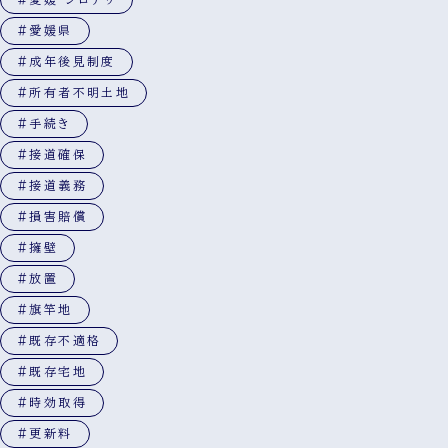
#愛媛県
#成年後見制度
#所有者不明土地
#手続き
#接道確保
#接道義務
#損害賠償
#擁壁
#放置
#旗竿地
#既存不適格
#既存宅地
#時効取得
#更新料