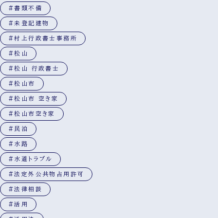
#書類不備
#未登記建物
#村上行政書士事務所
#松山
#松山 行政書士
#松山市
#松山市 空き家
#松山市空き家
#民泊
#水路
#水道トラブル
#法定外公共物占用許可
#法律相談
#活用