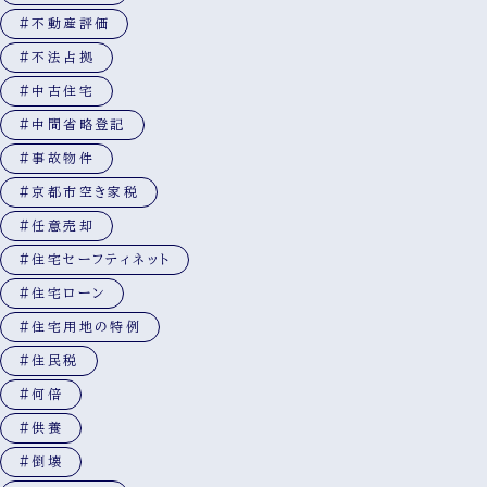
#不動産評価
#不法占拠
#中古住宅
#中間省略登記
#事故物件
#京都市空き家税
#任意売却
#住宅セーフティネット
#住宅ローン
#住宅用地の特例
#住民税
#何倍
#供養
#倒壊