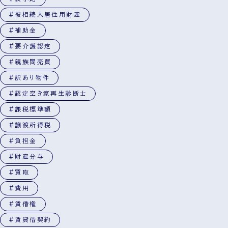
#被相続人居住用財産
#補助金
#要介護認定
#親族間売買
#訳あり物件
#認定空き家再生診断士
#課税標準額
#譲渡所得税
#負担金
#財産分与
#買取
#費用
#賃借権
#賃貸借契約