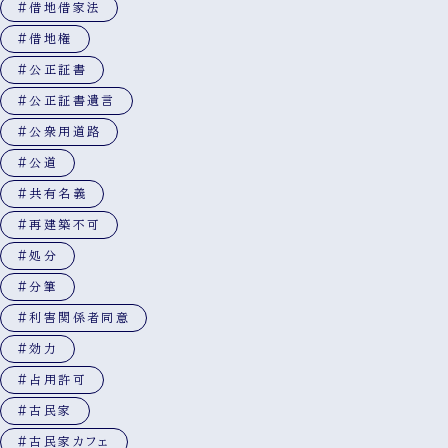
#借地借家法
#借地権
#公正証書
#公正証書遺言
#公衆用道路
#公道
#共有名義
#再建築不可
#処分
#分筆
#利害関係者同意
#効力
#占用許可
#古民家
#古民家カフェ