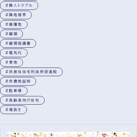
#隣人トラブル
#隣地境界
#雑種地
#離婚
#離婚協議書
#電気代
#青地
#非居住住宅利活用促進税
#非農地証明
#駐車場
#高齢者向け住宅
#魂抜き