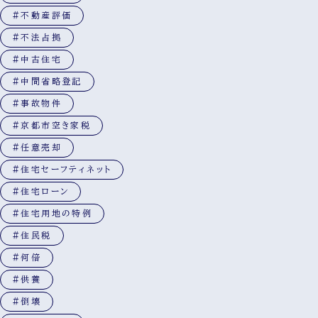
#不動産評価
#不法占拠
#中古住宅
#中間省略登記
#事故物件
#京都市空き家税
#任意売却
#住宅セーフティネット
#住宅ローン
#住宅用地の特例
#住民税
#何倍
#供養
#倒壊