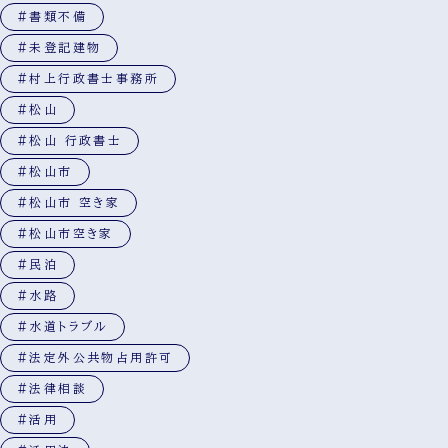
#書類不備
#未登記建物
#村上行政書士事務所
#松山
#松山 行政書士
#松山市
#松山市 空き家
#松山市空き家
#民泊
#水路
#水道トラブル
#法定外公共物占用許可
#法律相談
#活用