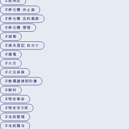
#活用法
#浄化槽 休止届
#浄化槽 法的義務
#浄化槽 管理
#減築
#滅失登記 自分で
#漏電
#火災
#火災保険
#無償譲渡契約書
#無料
#特定事由
#特定空き家
#生前整理
#生前贈与