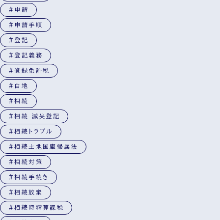
#申請
#申請手順
#登記
#登記義務
#登録免許税
#白地
#相続
#相続 滅失登記
#相続トラブル
#相続土地国庫帰属法
#相続対策
#相続手続き
#相続放棄
#相続時精算課税