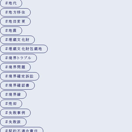
#地代
#地方移住
#地目変更
#地震
#埋蔵文化財
#埋蔵文化財包蔵地
#境界トラブル
#境界問題
#境界確定訴訟
#境界確認書
#境界線
#売却
#失敗事例
#失敗談
#契約不適合責任