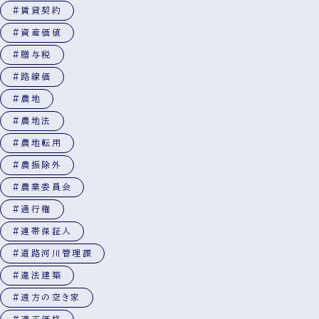
#賃貸契約
#資産価値
#贈与税
#路線価
#農地
#農地法
#農地転用
#農振除外
#農業委員会
#通行権
#連帯保証人
#道路河川管理課
#違法建築
#遠方の空き家