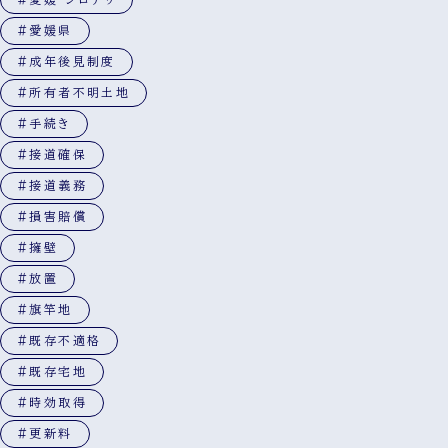
#愛媛県
#成年後見制度
#所有者不明土地
#手続き
#接道確保
#接道義務
#損害賠償
#擁壁
#放置
#旗竿地
#既存不適格
#既存宅地
#時効取得
#更新料