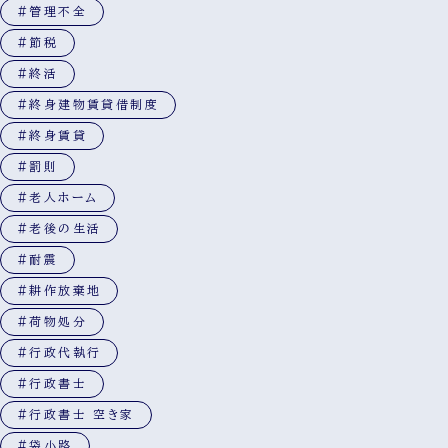
#管理不全
#節税
#終活
#終身建物賃貸借制度
#終身賃貸
#罰則
#老人ホーム
#老後の生活
#耐震
#耕作放棄地
#荷物処分
#行政代執行
#行政書士
#行政書士 空き家
#袋小路