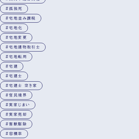
#孤独死
#宅地並み課税
#宅地化
#宅地変更
#宅地建物取引士
#宅地転用
#宅建
#宅建士
#宅建士 空き家
#官民境界
#実家じまい
#実家売却
#害獣駆除
#容積率