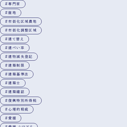
#専門家
#崖地
#市街化区域農地
#市街化調整区域
#建て替え
#建ぺい率
#建物滅失登記
#建築制限
#建築基準法
#建築士
#建築確認
#復興特別所得税
#心理的瑕疵
#愛媛
#愛媛 シロアリ