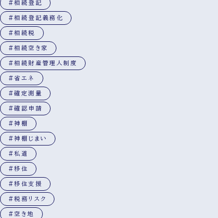
#相続登記
#相続登記義務化
#相続税
#相続空き家
#相続財産管理人制度
#省エネ
#確定測量
#確認申請
#神棚
#神棚じまい
#私道
#移住
#移住支援
#税務リスク
#空き地