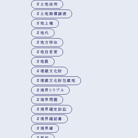
#土地活用
#土地無償譲渡
#地上権
#地代
#地方移住
#地目変更
#地震
#埋蔵文化財
#埋蔵文化財包蔵地
#境界トラブル
#境界問題
#境界確定訴訟
#境界確認書
#境界線
#売却