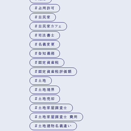
#占用許可
#古民家
#古民家カフェ
#司法書士
#名義変更
#告知義務
#固定資産税
#固定資産税評価額
#土地
#土地境界
#土地売却
#土地家屋調査士
#土地家屋調査士 費用
#土地建物名義違い