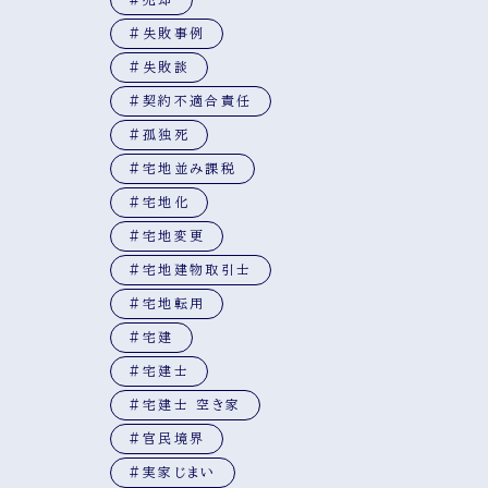
#失敗事例
#失敗談
#契約不適合責任
#孤独死
#宅地並み課税
#宅地化
#宅地変更
#宅地建物取引士
#宅地転用
#宅建
#宅建士
#宅建士 空き家
#官民境界
#実家じまい