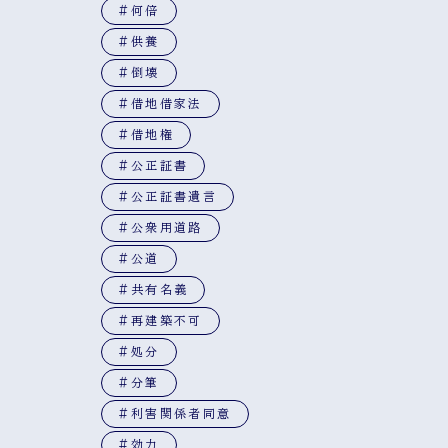
#何倍
#供養
#倒壊
#借地借家法
#借地権
#公正証書
#公正証書遺言
#公衆用道路
#公道
#共有名義
#再建築不可
#処分
#分筆
#利害関係者同意
#効力