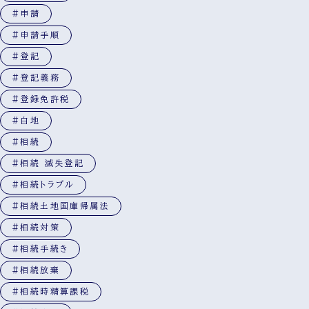
#申請
#申請手順
#登記
#登記義務
#登録免許税
#白地
#相続
#相続 滅失登記
#相続トラブル
#相続土地国庫帰属法
#相続対策
#相続手続き
#相続放棄
#相続時精算課税