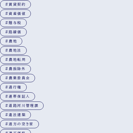
#賃貸契約
#資産価値
#贈与税
#路線価
#農地
#農地法
#農地転用
#農振除外
#農業委員会
#通行権
#連帯保証人
#道路河川管理課
#違法建築
#遠方の空き家