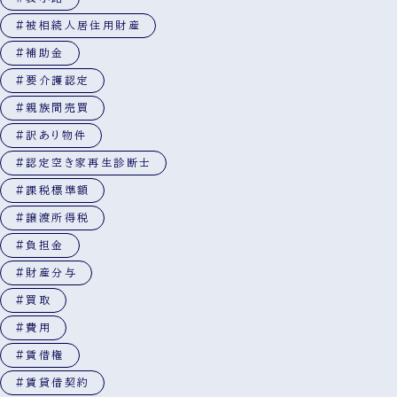
#被相続人居住用財産
#補助金
#要介護認定
#親族間売買
#訳あり物件
#認定空き家再生診断士
#課税標準額
#譲渡所得税
#負担金
#財産分与
#買取
#費用
#賃借権
#賃貸借契約