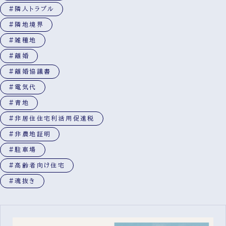
#隣人トラブル
#隣地境界
#雑種地
#離婚
#離婚協議書
#電気代
#青地
#非居住住宅利活用促進税
#非農地証明
#駐車場
#高齢者向け住宅
#魂抜き