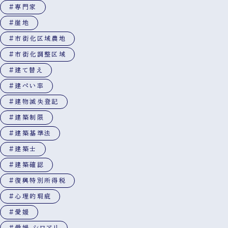
#専門家
#崖地
#市街化区域農地
#市街化調整区域
#建て替え
#建ぺい率
#建物滅失登記
#建築制限
#建築基準法
#建築士
#建築確認
#復興特別所得税
#心理的瑕疵
#愛媛
#愛媛 シロアリ