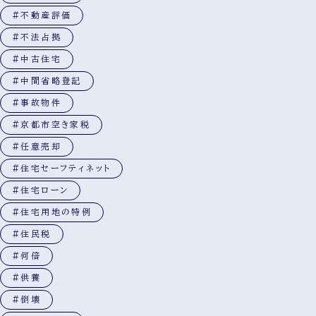
#不動産評価
#不法占拠
#中古住宅
#中間省略登記
#事故物件
#京都市空き家税
#任意売却
#住宅セーフティネット
#住宅ローン
#住宅用地の特例
#住民税
#何倍
#供養
#倒壊