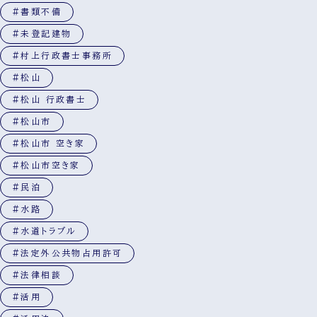
#書類不備
#未登記建物
#村上行政書士事務所
#松山
#松山 行政書士
#松山市
#松山市 空き家
#松山市空き家
#民泊
#水路
#水道トラブル
#法定外公共物占用許可
#法律相談
#活用