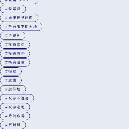
#愛媛県
#成年後見制度
#所有者不明土地
#手続き
#接道確保
#接道義務
#損害賠償
#擁壁
#放置
#旗竿地
#既存不適格
#既存宅地
#時効取得
#更新料