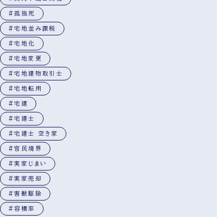
#孤独死
#宅地並み課税
#宅地化
#宅地変更
#宅地建物取引士
#宅地転用
#宅建
#宅建士
#宅建士 空き家
#官民境界
#実家じまい
#実家売却
#害獣駆除
#容積率