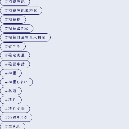
#相続登記
#相続登記義務化
#相続税
#相続空き家
#相続財産管理人制度
#省エネ
#確定測量
#確認申請
#神棚
#神棚じまい
#私道
#移住
#移住支援
#税務リスク
#空き地