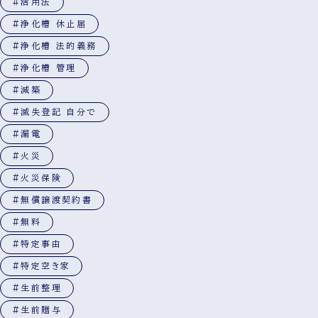
#活用法
#浄化槽 休止届
#浄化槽 法的義務
#浄化槽 管理
#減築
#滅失登記 自分で
#漏電
#火災
#火災保険
#無償譲渡契約書
#無料
#特定事由
#特定空き家
#生前整理
#生前贈与