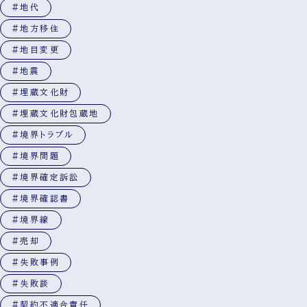
#地代
#地方移住
#地目変更
#地震
#埋蔵文化財
#埋蔵文化財包蔵地
#境界トラブル
#境界問題
#境界確定訴訟
#境界確認書
#境界線
#売却
#失敗事例
#失敗談
#契約不適合責任