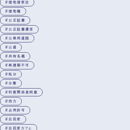
#借地借家法
#借地権
#公正証書
#公正証書遺言
#公衆用道路
#公道
#共有名義
#再建築不可
#処分
#分筆
#利害関係者同意
#効力
#占用許可
#古民家
#古民家カフェ