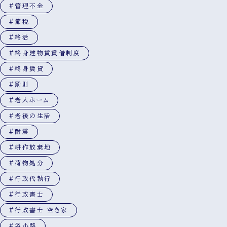
#管理不全
#節税
#終活
#終身建物賃貸借制度
#終身賃貸
#罰則
#老人ホーム
#老後の生活
#耐震
#耕作放棄地
#荷物処分
#行政代執行
#行政書士
#行政書士 空き家
#袋小路