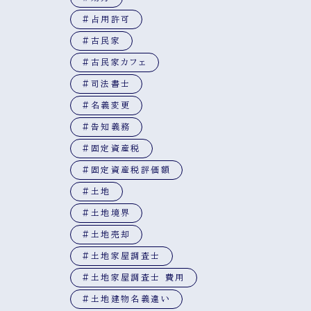
#占用許可
#古民家
#古民家カフェ
#司法書士
#名義変更
#告知義務
#固定資産税
#固定資産税評価額
#土地
#土地境界
#土地売却
#土地家屋調査士
#土地家屋調査士 費用
#土地建物名義違い