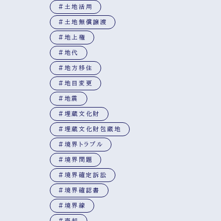
#土地活用
#土地無償譲渡
#地上権
#地代
#地方移住
#地目変更
#地震
#埋蔵文化財
#埋蔵文化財包蔵地
#境界トラブル
#境界問題
#境界確定訴訟
#境界確認書
#境界線
#売却