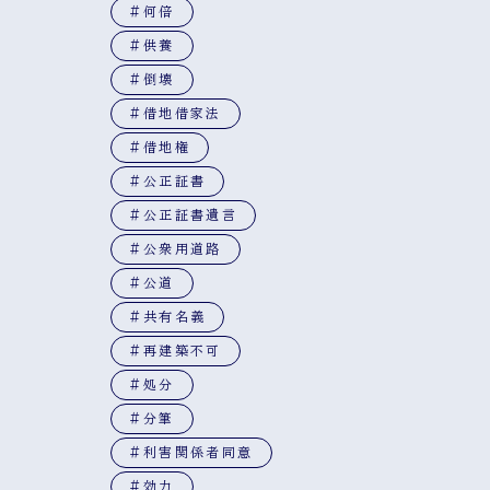
#何倍
#供養
#倒壊
#借地借家法
#借地権
#公正証書
#公正証書遺言
#公衆用道路
#公道
#共有名義
#再建築不可
#処分
#分筆
#利害関係者同意
#効力