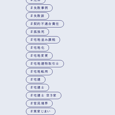
#失敗事例
#失敗談
#契約不適合責任
#孤独死
#宅地並み課税
#宅地化
#宅地変更
#宅地建物取引士
#宅地転用
#宅建
#宅建士
#宅建士 空き家
#官民境界
#実家じまい