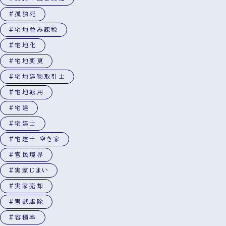
#孤独死
#宅地並み課税
#宅地化
#宅地変更
#宅地建物取引士
#宅地転用
#宅建
#宅建士
#宅建士 空き家
#官民境界
#実家じまい
#実家売却
#害獣駆除
#容積率