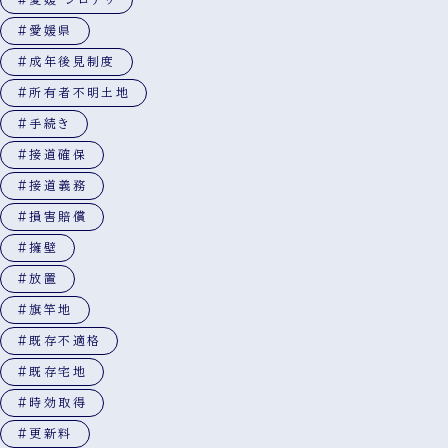
#愛媛県
#成年後見制度
#所有者不明土地
#手続き
#接道確保
#接道義務
#損害賠償
#擁壁
#放置
#旗竿地
#既存不適格
#既存宅地
#時効取得
#更新料