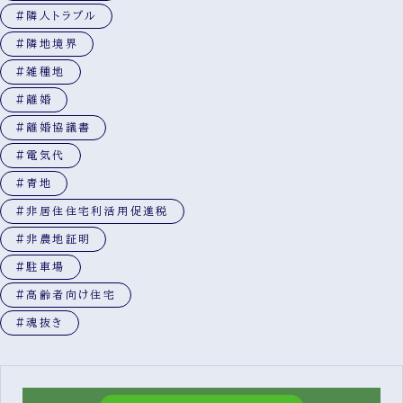
#隣人トラブル
#隣地境界
#雑種地
#離婚
#離婚協議書
#電気代
#青地
#非居住住宅利活用促進税
#非農地証明
#駐車場
#高齢者向け住宅
#魂抜き