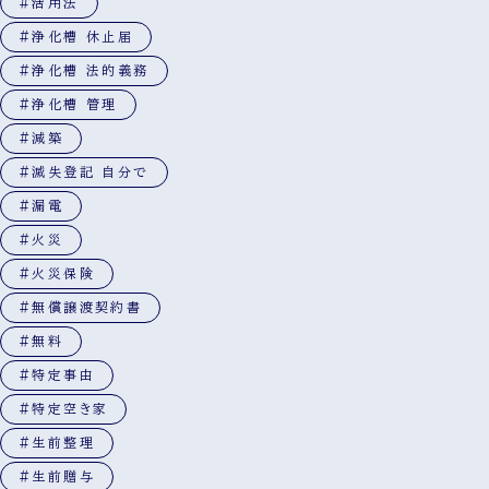
#活用法
#浄化槽 休止届
#浄化槽 法的義務
#浄化槽 管理
#減築
#滅失登記 自分で
#漏電
#火災
#火災保険
#無償譲渡契約書
#無料
#特定事由
#特定空き家
#生前整理
#生前贈与