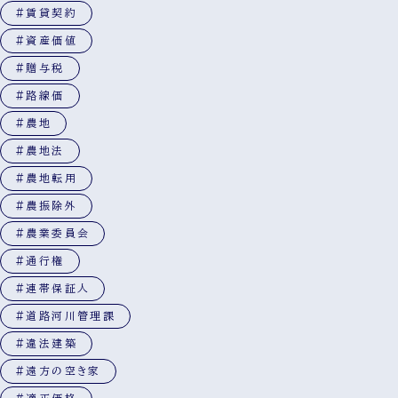
#賃貸契約
#資産価値
#贈与税
#路線価
#農地
#農地法
#農地転用
#農振除外
#農業委員会
#通行権
#連帯保証人
#道路河川管理課
#違法建築
#遠方の空き家