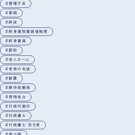
#管理不全
#節税
#終活
#終身建物賃貸借制度
#終身賃貸
#罰則
#老人ホーム
#老後の生活
#耐震
#耕作放棄地
#荷物処分
#行政代執行
#行政書士
#行政書士 空き家
#袋小路