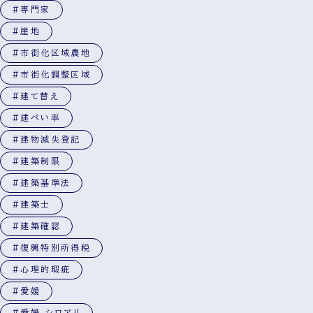
#専門家
#崖地
#市街化区域農地
#市街化調整区域
#建て替え
#建ぺい率
#建物滅失登記
#建築制限
#建築基準法
#建築士
#建築確認
#復興特別所得税
#心理的瑕疵
#愛媛
#愛媛 シロアリ