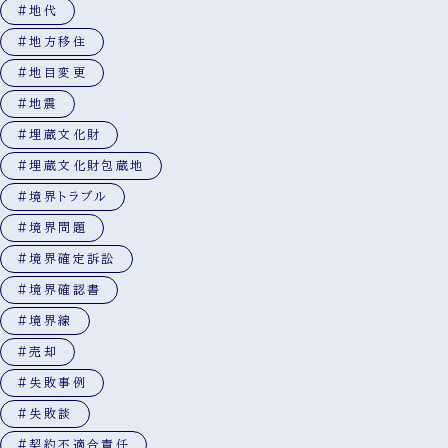
#地代
#地方移住
#地目変更
#地震
#埋蔵文化財
#埋蔵文化財包蔵地
#境界トラブル
#境界問題
#境界確定訴訟
#境界確認書
#境界線
#売却
#失敗事例
#失敗談
#契約不適合責任