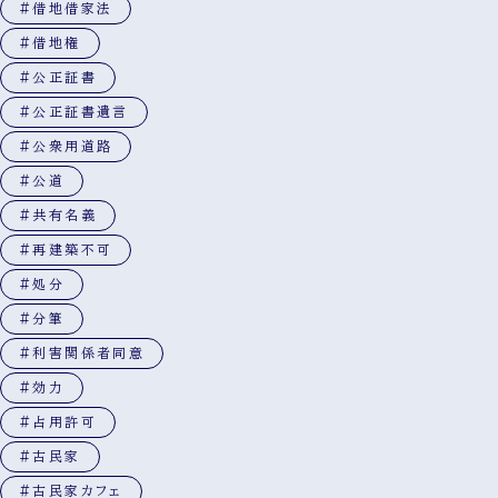
#借地借家法
#借地権
#公正証書
#公正証書遺言
#公衆用道路
#公道
#共有名義
#再建築不可
#処分
#分筆
#利害関係者同意
#効力
#占用許可
#古民家
#古民家カフェ