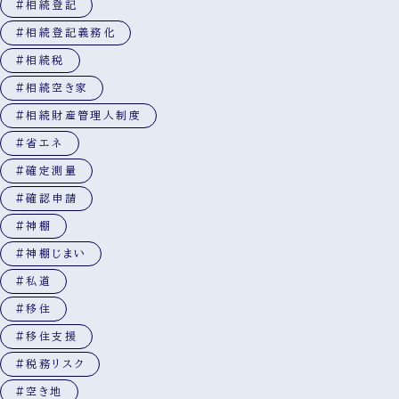
#相続登記
#相続登記義務化
#相続税
#相続空き家
#相続財産管理人制度
#省エネ
#確定測量
#確認申請
#神棚
#神棚じまい
#私道
#移住
#移住支援
#税務リスク
#空き地