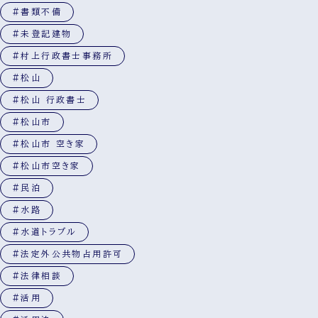
#書類不備
#未登記建物
#村上行政書士事務所
#松山
#松山 行政書士
#松山市
#松山市 空き家
#松山市空き家
#民泊
#水路
#水道トラブル
#法定外公共物占用許可
#法律相談
#活用