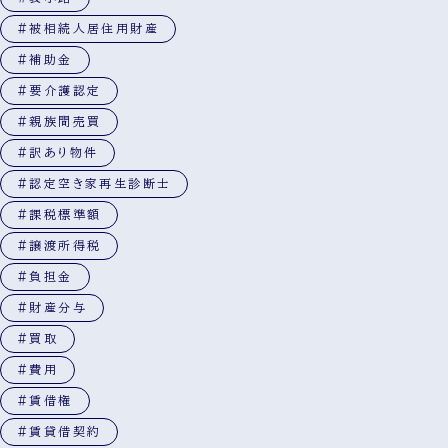
#被相続人居住用財産
#補助金
#要介護認定
#親族間売買
#訳あり物件
#認定空き家再生診断士
#課税標準額
#譲渡所得税
#負担金
#財産分与
#買取
#費用
#賃借権
#賃貸借契約