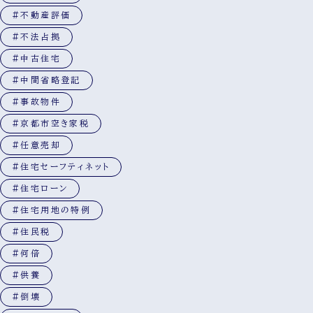
#不動産評価
#不法占拠
#中古住宅
#中間省略登記
#事故物件
#京都市空き家税
#任意売却
#住宅セーフティネット
#住宅ローン
#住宅用地の特例
#住民税
#何倍
#供養
#倒壊