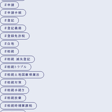
#申請
#申請手順
#登記
#登記義務
#登録免許税
#白地
#相続
#相続 滅失登記
#相続トラブル
#相続土地国庫帰属法
#相続対策
#相続手続き
#相続放棄
#相続時精算課税