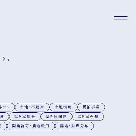
す。
ネット
土地・不動産
土地活用
民泊事業
険
空き家処分
空き家問題
空き家売却
用
開発許可・農地転用
離婚・財産分与