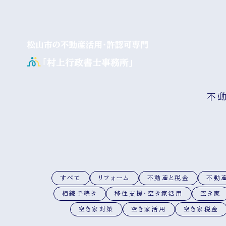
不
すべて
リフォーム
不動産と税金
不動
相続手続き
移住支援・空き家活用
空き家
空き家対策
空き家活用
空き家税金