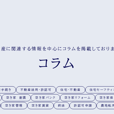
動産に関連する情報を中心にコラムを掲載しておりま
コラム
産手続き
不動産活用・許認可
住宅・不動産
住宅セーフティ
空き家 耐震
空き家バンク
空き家リフォーム
空き家保
空き家管理
空き家賃貸
終活
許認可申請
農地転