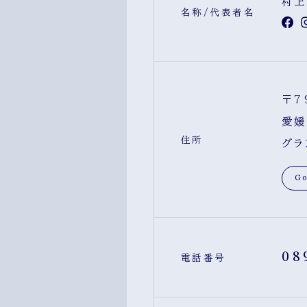
村上
名称/代表者名
〒7
愛媛
住所
グラ
Go
08
電話番号