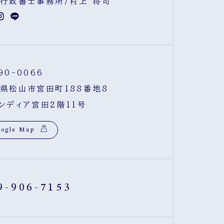
行政書士事務所/村上 将司
90-0066
県松山市宮田町188番地8
ンディア宮田2階11号
ogle Map
9-906-7153